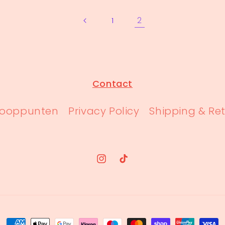
2
1
Contact
kooppunten
Privacy Policy
Shipping & Re
Instagram
TikTok
Betaalmethoden