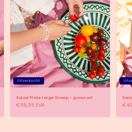
Uitverkocht
Uitv
Salad Plate Large Streep - groen wit
Sala
Normale
€56,95 EUR
Nor
€49
prijs
prij