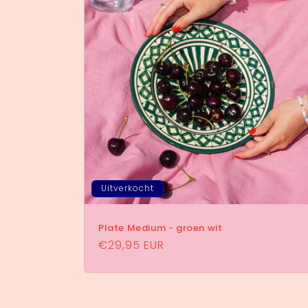
Uitverkocht
Plate Medium - groen wit
Normale
€29,95 EUR
prijs