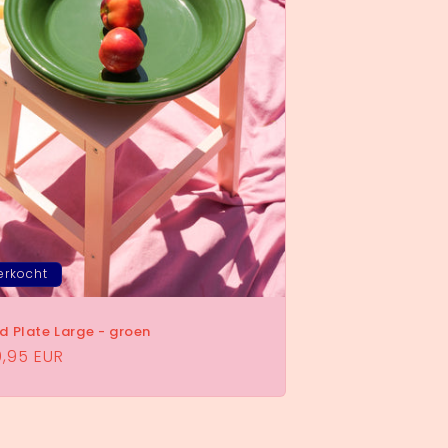
erkocht
d Plate Large - groen
male
,95 EUR
s